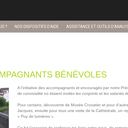
US ?
NOS DISPOSITIFS D’AIDE
ASSISTANCE ET OUTILS D’ANALY
OMPAGNANTS BÉNÉVOLES
A l’initiative des accompagnants et encouragés par notre Pr
de convivialité où étaient invités les conjoints et les salariés d
Pour certains, découverte de Musée Crozatier et pour d’autr
Jacques, ensuite pour tous une visite de la Cathédrale, un re
« Puy de lumières ».
Ce fut l’occasion de renforcer les liens entre nous, de rem