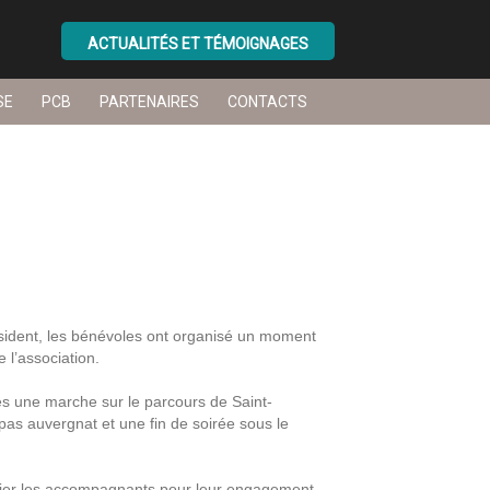
ACTUALITÉS ET TÉMOIGNAGES
SE
PCB
PARTENAIRES
CONTACTS
ésident, les bénévoles ont organisé un moment
e l’association.
es une marche sur le parcours de Saint-
pas auvergnat et une fin de soirée sous le
ercier les accompagnants pour leur engagement