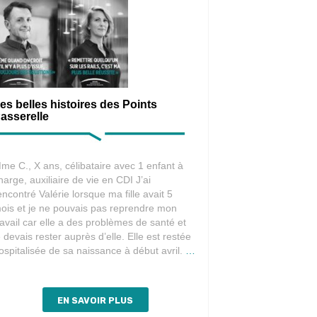
es belles histoires des Points
asserelle
me C., X ans, célibataire avec 1 enfant à
harge, auxiliaire de vie en CDI J’ai
encontré Valérie lorsque ma fille avait 5
ois et je ne pouvais pas reprendre mon
ravail car elle a des problèmes de santé et
e devais rester auprès d’elle. Elle est restée
Les
ospitalisée de sa naissance à début avril.
…
belles
histoires
des
EN SAVOIR PLUS
Points