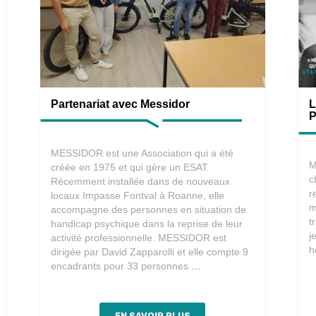
Partenariat avec Messidor
L
P
MESSIDOR est une Association qui a été
M
créée en 1975 et qui gère un ESAT.
c
Récemment installée dans de nouveaux
r
locaux Impasse Fontval à Roanne, elle
m
accompagne des personnes en situation de
t
handicap psychique dans la reprise de leur
j
activité professionnelle. MESSIDOR est
h
dirigée par David Zapparolli et elle compte 9
Partenariat
encadrants pour 33 personnes
…
avec
Messidor
EN SAVOIR PLUS