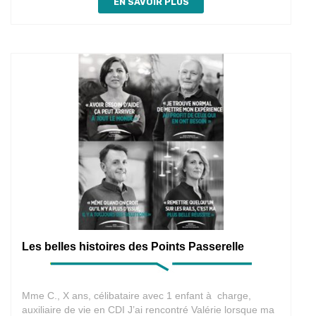
EN SAVOIR PLUS
Les belles histoires des Points Passerelle
Mme C., X ans, célibataire avec 1 enfant à charge,
auxiliaire de vie en CDI J’ai rencontré Valérie lorsque ma