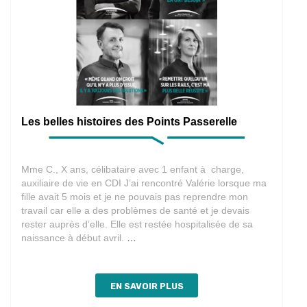
Les belles histoires des Points Passerelle
Mme C., X ans, célibataire avec 1 enfant à charge,
auxiliaire de vie en CDI J’ai rencontré Valérie lorsque ma
fille avait 5 mois et je ne pouvais pas reprendre mon
travail car elle a des problèmes de santé et je devais
rester auprès d’elle. Elle est restée hospitalisée de sa
Les
naissance à début avril.
…
belles
histoires
des
EN SAVOIR PLUS
Points
Passerelle