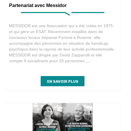
Partenariat avec Messidor
MESSIDOR est une Association qui a été créée en 1975
et qui gère un ESAT. Récemment installée dans de
nouveaux locaux Impasse Fontval à Roanne, elle
accompagne des personnes en situation de handicap
psychique dans la reprise de leur activité professionnelle.
MESSIDOR est dirigée par David Zapparolli et elle
Partenariat
compte 9 encadrants pour 33 personnes
…
avec
Messidor
EN SAVOIR PLUS