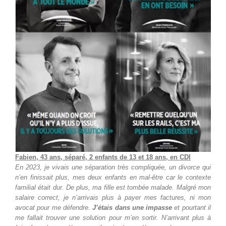
Fabien, 43 ans, séparé, 2 enfants de 13 et 18 ans, en CDI
En 2023, je vivais une séparation très compliquée, un divorce qui
n’en finissait plus, mes deux enfants en mal-être car le contexte
familial était dur. De plus, ma fille est tombée malade. Malgré mon
salaire correct, je n’arrivais plus à payer mes factures, ni mon
avocat pour me défendre.
J’étais dans une impasse
et pourtant il
me fallait trouver une solution pour m’en sortir. N’arrivant plus à