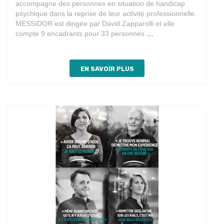
accompagne des personnes en situation de handicap
psychique dans la reprise de leur activité professionnelle.
MESSIDOR est dirigée par David Zapparolli et elle
Partenariat
compte 9 encadrants pour 33 personnes
…
avec
Messidor
EN SAVOIR PLUS