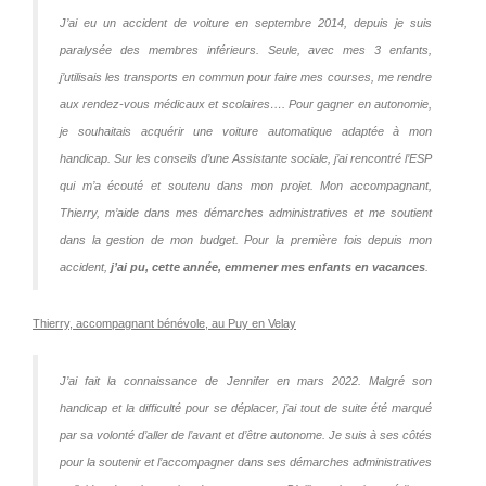
J’ai eu un accident de voiture en septembre 2014, depuis je suis
paralysée des membres inférieurs. Seule, avec mes 3 enfants,
j’utilisais les transports en commun pour faire mes courses, me rendre
aux rendez-vous médicaux et scolaires…. Pour gagner en autonomie,
je souhaitais acquérir une voiture automatique adaptée à mon
handicap. Sur les conseils d’une Assistante sociale, j’ai rencontré l’ESP
qui m’a écouté et soutenu dans mon projet. Mon accompagnant,
Thierry, m’aide dans mes démarches administratives et me soutient
dans la gestion de mon budget. Pour la première fois depuis mon
accident,
j’ai pu, cette année, emmener mes enfants en vacances
.
Thierry, accompagnant bénévole, au Puy en Velay
J’ai fait la connaissance de Jennifer en mars 2022. Malgré son
handicap et la difficulté pour se déplacer, j’ai tout de suite été marqué
par sa volonté d’aller de l’avant et d’être autonome. Je suis à ses côtés
pour la soutenir et l’accompagner dans ses démarches administratives