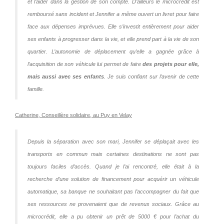
et l’aider dans la gestion de son compte. D’ailleurs le microcrédit est
remboursé sans incident et Jennifer a même ouvert un livret pour faire
face aux dépenses imprévues. Elle s’investit entièrement pour aider
ses enfants à progresser dans la vie, et elle prend part à la vie de son
quartier. L’autonomie de déplacement qu’elle a gagnée
grâce
à
l’acquisition de son véhicule lui permet de faire
des projets pour elle,
mais aussi avec ses enfants
. Je suis confiant sur l’avenir de cette
famille.
Catherine, Conseillère solidaire, au Puy en Velay
Depuis la séparation avec son mari, Jennifer se déplaçait avec les
transports en commun mais certaines destinations ne sont pas
toujours faciles d’accès. Quand je l’ai rencontré, elle était à la
recherche d’une solution de financement pour acquérir un véhicule
automatique, sa banque ne souhaitant pas l’accompagner du fait que
ses ressources ne provenaient que de revenus sociaux. Grâce au
microcrédit, elle a pu obtenir un prêt de 5000 € pour l’achat du