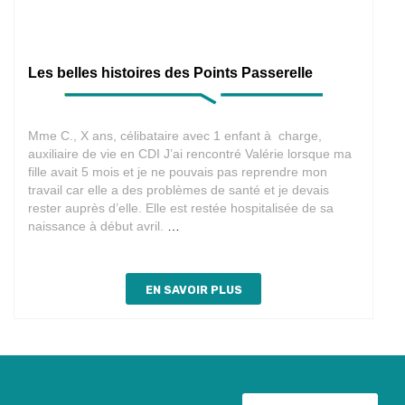
Les belles histoires des Points Passerelle
Mme C., X ans, célibataire avec 1 enfant à charge,
auxiliaire de vie en CDI J’ai rencontré Valérie lorsque ma
fille avait 5 mois et je ne pouvais pas reprendre mon
travail car elle a des problèmes de santé et je devais
rester auprès d’elle. Elle est restée hospitalisée de sa
Les
naissance à début avril.
…
belles
histoires
des
EN SAVOIR PLUS
Points
Passerelle